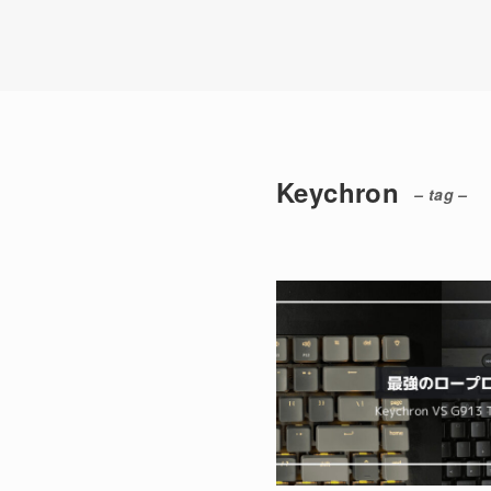
Keychron
– tag –