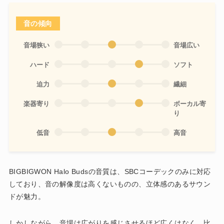
音の傾向
音場狭い
音場広い
ハード
ソフト
迫力
繊細
楽器寄り
ボーカル寄
り
低音
高音
BIGBIGWON Halo Budsの音質は、SBCコーデックのみに対応
しており、音の解像度は高くないものの、立体感のあるサウン
ドが魅力。
しかしながら、音場は広がりを感じさせるほど広くはなく、比