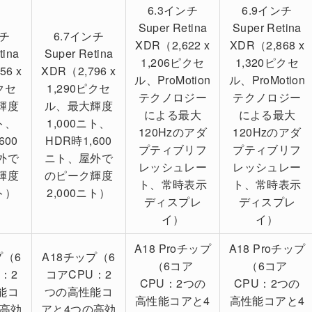
6.3インチ
6.9インチ
Super Retina
Super Retina
ンチ
6.7インチ
XDR（2,622 x
XDR（2,868 x
tina
Super Retina
1,206ピクセ
1,320ピクセ
56 x
XDR（2,796 x
ル、ProMotion
ル、ProMotion
ピクセ
1,290ピクセ
テクノロジー
テクノロジー
輝度
ル、最大輝度
による最大
による最大
ニト、
1,000ニト、
120Hzのアダ
120Hzのアダ
600
HDR時1,600
プティブリフ
プティブリフ
外で
ニト、屋外で
レッシュレー
レッシュレー
輝度
のピーク輝度
ト、常時表示
ト、常時表示
ニト）
2,000ニト）
ディスプレ
ディスプレ
イ）
イ）
A18 Proチップ
A18 Proチップ
プ（6
A18チップ（6
（6コア
（6コア
：2
コアCPU：2
CPU：2つの
CPU：2つの
能コ
つの高性能コ
高性能コアと4
高性能コアと4
の高効
アと4つの高効