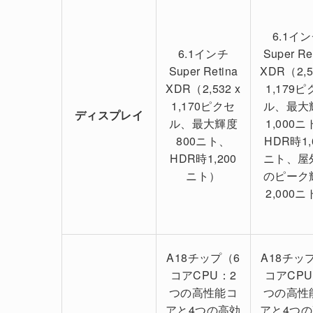
6.1イ
6.1インチ
Super Re
Super Retina
XDR（2,5
XDR（2,532 x
1,179
1,170ピクセ
ル、最大
ディスプレイ
ル、最大輝度
1,000
800ニト、
HDR時1,
HDR時1,200
ニト、屋
ニト）
のピーク
2,000
A18チップ（6
A18チッ
コアCPU：2
コアCPU
つの高性能コ
つの高性
アと4つの高効
アと4つ