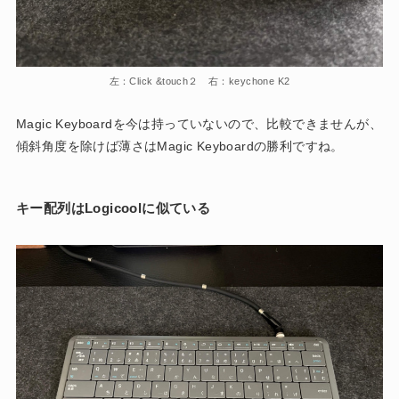
左：Click &touch２ 右：keychone K2
Magic Keyboardを今は持っていないので、比較できませんが、
傾斜角度を除けば薄さはMagic Keyboardの勝利ですね。
キー配列はLogicoolに似ている