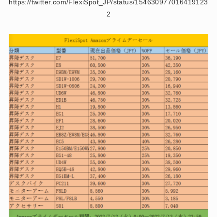
https://twitter.com/FlexiSpot_JP/status/154630977016419123
2