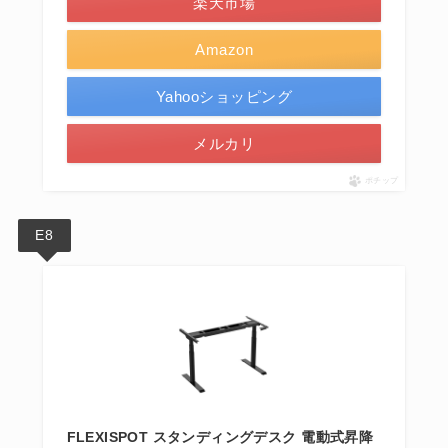
楽天市場
能
Amazon
ボタン
ボタン
性能B
ボタン
ボタン
ボタン
自動
自動
Yahooショッピング
購
購
購
購
購
入
入
メルカリ
入
入
入
価格
す
す
す
す
す
る
る
る
る
る
ポチップ
E8
FLEXISPOT スタンディングデスク 電動式昇降