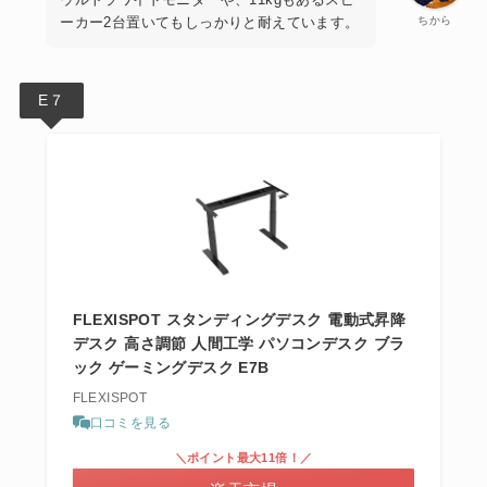
E9BM
ーカー2台置いてもしっかりと耐えています。
ちから
SD1W
SD1W
型番
E7
E8
/E9W
-1006
-0806
M
E７
100c
脚幅調
80cm
1
110~1
110~1
116.4c
m
整範囲
天板つ
90cm
90cm
m
天板つ
き
※1
き
58～
58～
昇降範
73~12
55-
55-
123c
123c
囲
3cm
89cm
89cm
m
m
FLEXISPOT スタンディングデスク 電動式昇降
40KG
40KG
デスク 高さ調節 人間工学 パソコンデスク ブラ
（フッ
（フッ
ック ゲーミングデスク E7B
耐荷重
125kg
125kg
50kg
ク荷重
ク荷重
10kg
10kg
FLEXISPOT
）
）
口コミを見る
障害物
＼ポイント最大11倍！／
検知機
あり
あり
あり
あり
あり