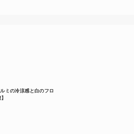
ュー：アルミの冷涼感と白のフロ
腹】