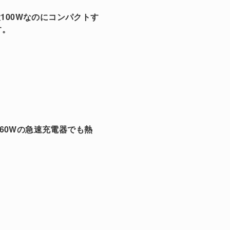
：最大100Wなのにコンパクトす
す。
大160Wの急速充電器でも熱