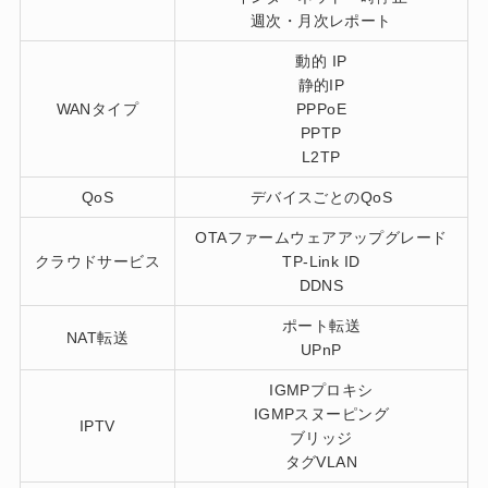
週次・月次レポート
動的 IP
静的IP
WANタイプ
PPPoE
PPTP
L2TP
QoS
デバイスごとのQoS
OTAファームウェアアップグレード
クラウドサービス
TP-Link ID
DDNS
ポート転送
NAT転送
UPnP
IGMPプロキシ
IGMPスヌーピング
IPTV
ブリッジ
タグVLAN