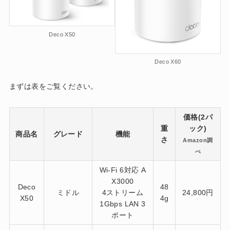
Deco X50
Deco X60
まずは表をご覧ください。
価格(2パ
重
ック)
商品名
グレード
機能
さ
Amazon調
べ
Wi-Fi 6対応 A
X3000
Deco
48
ミドル
4ストリーム
24,800円
X50
4g
1Gbps LAN 3
ポート