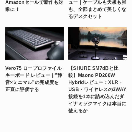
Amazonセールで新作も対
ュー｜ケーブルも天板も脚
象に！
も、全部まとめて美しくな
るデスクセット
Vero75 ロープロファイル
【SHURE SM7dBと比
キーボード レビュー｜”静
較】Maono PD200W
音×ミニマル”の完成度を
Hybridレビュー：XLR・
正直に評価する
USB・ワイヤレスの3WAY
接続を1本に詰め込んだダ
イナミックマイクは本当に
使えるか