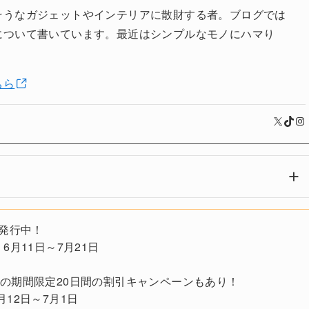
そうなガジェットやインテリアに散財する者。ブログでは
について書いています。最近はシンプルなモノにハマり
ちら
X
TikTok
Instagram
発行中！
：6月11日～7月21日
3900Hの期間限定20日間の割引キャンペーンもあり！
月12日～7月1日