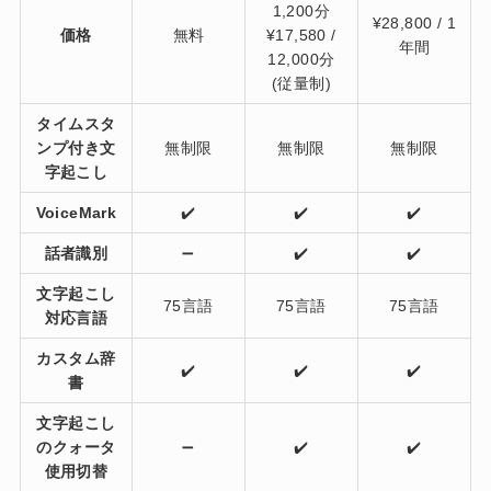
1,200分
¥28,800 / 1
価格
無料
¥17,580 /
年間
12,000分
(従量制)
タイムスタ
ンプ付き文
無制限
無制限
無制限
字起こし
VoiceMark
✔️
✔️
✔️
話者識別
➖
✔️
✔️
文字起こし
75言語
75言語
75言語
対応言語
カスタム辞
✔️
✔️
✔️
書
文字起こし
のクォータ
➖
✔️
✔️
使用切替