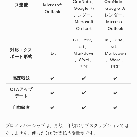
OneNote、
OneNote、
ス連携
Microsoft
Google カ
Google カ
Outlook
レンダー、
レンダー、
Microsoft
Microsoft
Outlook
Outlook
.txt、.csv、.
.txt、.csv、.
srt、
srt、
対応エクス
.txt
Markdown
Markdown
ポート形式
、Word、
、Word、
PDF
PDF
高速転送
✔️
✔️
✔️
OTAアップ
✔️
✔️
✔️
デート
自動録音
✔️
✔️
✔️
プロメンバーシップは、月額・年額のサブスクリプションでは
ありません。使った分だけ支払う従量制です。