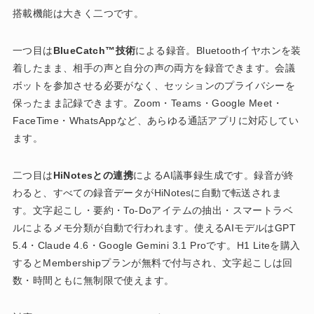
搭載機能は大きく二つです。
一つ目は
BlueCatch™技術
による録音。Bluetoothイヤホンを装
着したまま、相手の声と自分の声の両方を録音できます。会議
ボットを参加させる必要がなく、セッションのプライバシーを
保ったまま記録できます。Zoom・Teams・Google Meet・
FaceTime・WhatsAppなど、あらゆる通話アプリに対応してい
ます。
二つ目は
HiNotesとの連携
によるAI議事録生成です。録音が終
わると、すべての録音データがHiNotesに自動で転送されま
す。文字起こし・要約・To-Doアイテムの抽出・スマートラベ
ルによるメモ分類が自動で行われます。使えるAIモデルはGPT
5.4・Claude 4.6・Google Gemini 3.1 Proです。H1 Liteを購入
するとMembershipプランが無料で付与され、文字起こしは回
数・時間ともに無制限で使えます。