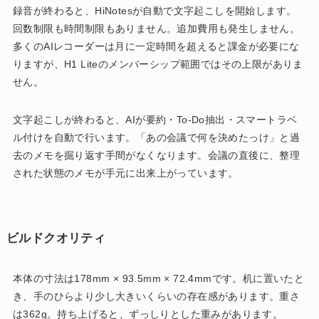
録音が終わると、HiNotesが自動で文字起こしを開始します。
回数制限も時間制限もありません。追加費用も発生しません。
多くのAIレコーダーは月に一定時間を超えると課金が必要にな
りますが、H1 Liteのメンバーシップ範囲ではその上限がありま
せん。
文字起こしが終わると、AIが要約・To-Do抽出・スマートラベ
ル付けを自動で行います。「あの会議で何を決めたっけ」と過
去のメモを掘り返す手間がなくなります。会議の直後に、整理
された状態のメモが手元に出来上がっています。
ビルドクオリティ
本体の寸法は178mm × 93.5mm × 72.4mmです。机に置いたと
き、手のひらより少し大きいくらいの存在感があります。重さ
は362g。持ち上げると、ずっしりとした重みがあります。