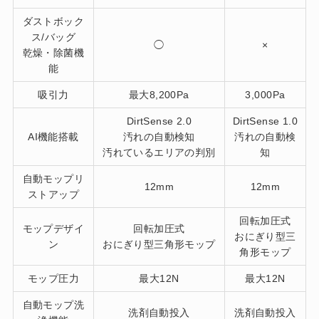
ダストボック
ス/バッグ
◯
×
乾燥・除菌機
能
吸引力
最大8,200Pa
3,000Pa
DirtSense 2.0
DirtSense 1.0
AI機能搭載
汚れの自動検知
汚れの自動検
汚れているエリアの判別
知
自動モップリ
12mm
12mm
ストアップ
回転加圧式
モップデザイ
回転加圧式
おにぎり型三
ン
おにぎり型三角形モップ
角形モップ
モップ圧力
最大12N
最大12N
自動モップ洗
洗剤自動投入
洗剤自動投入