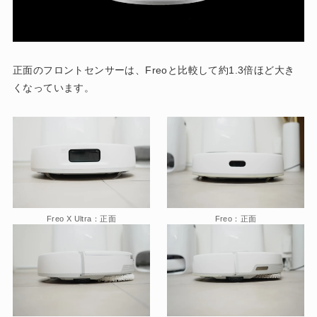
正面のフロントセンサーは、Freoと比較して約1.3倍ほど大き
くなっています。
Freo X Ultra：正面
Freo：正面