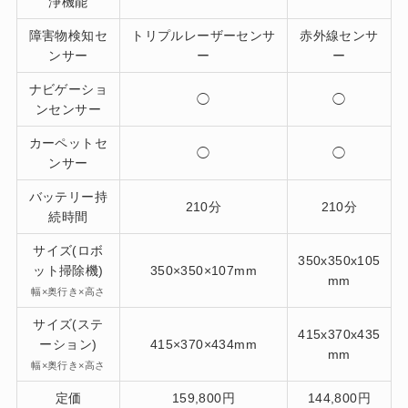
浄機能
障害物検知セ
トリプルレーザーセンサ
赤外線センサ
ンサー
ー
ー
ナビゲーショ
◯
◯
ンセンサー
カーペットセ
◯
◯
ンサー
バッテリー持
210分
210分
続時間
サイズ(ロボ
350x350x105
ット掃除機)
350×350×107mm
mm
幅×奥行き×高さ
サイズ(ステ
415x370x435
ーション)
415×370×434mm
mm
幅×奥行き×高さ
定価
159,800円
144,800円