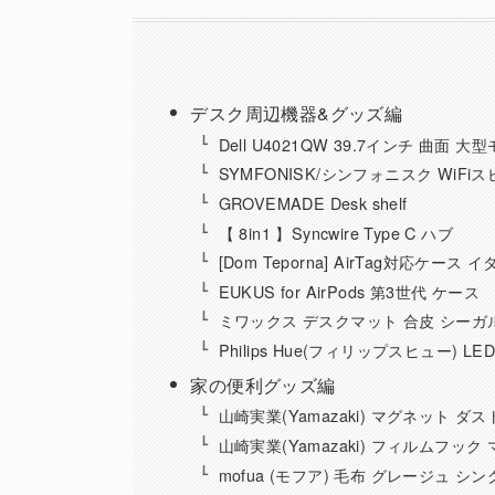
デスク周辺機器&グッズ編
Dell U4021QW 39.7インチ 曲面 
SYMFONISK/シンフォニスク WiFi
GROVEMADE Desk shelf
【 8in1 】Syncwire Type C ハブ
[Dom Teporna] AirTag対応ケー
EUKUS for AirPods 第3世代 ケース
ミワックス デスクマット 合皮 シーガルブ
Philips Hue(フィリップスヒュー) 
家の便利グッズ編
山崎実業(Yamazaki) マグネット 
山崎実業(Yamazaki) フィルムフッ
mofua (モフア) 毛布 グレージュ シン