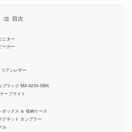
目次
大型モニター
スピーカー
ス イタリアンレザー
ラック MX-6230-SBK
LEDテープライト
ダストボックス ＆ 収納ケース
ク マグネット タンブラー
グル