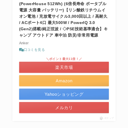
(PowerHouse 512Wh) (6倍長寿命 ポータブル
電源 大容量 バッテリー)【リン酸鉄リチウムイ
オン電池 / 充放電サイクル3,000回以上 / 高耐久
/ ACポート4口 最大500W / PowerIQ 3.0
(Gen2)搭載/純正弦波 / ◇PSE技術基準適合】キ
ャンプ アウトドア 車中泊 防災/非常用電源
Anker
口コミを見る
＼ポイント最大11倍！／
楽天市場
Amazon
Yahooショッピング
メルカリ
ポチップ