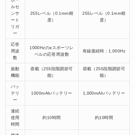
ルセ
ンサ
255レベル（0.1mm精
255レベル（0.1mm精
ート
度）
度）
リガ
ー
応答
1000Hzのeスポーツレ
周波
有線接続時：1,000Hz
ベルの応答周波数
数
振動
搭載（255段階調節可
搭載（255段階調節可
機能
能）
能）
バッ
テリ
1000mAhバッテリー
1,000mAhバッテリー
ー
連続
使用
約10時間
約10時間
時間