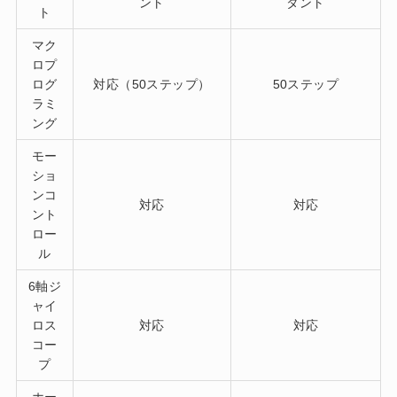
ント
タント
ト
マク
ロプ
ログ
対応（50ステップ）
50ステップ
ラミ
ング
モー
ショ
ンコ
対応
対応
ント
ロー
ル
6軸ジ
ャイ
ロス
対応
対応
コー
プ
ホー