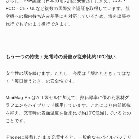
さらに、PSE認証（日本の電気用品安全法）に加え、CCC・
FCC・CE・ULなど複数の国際安全認証を取得しています。航
空機への機内持ち込み基準にも対応しているため、海外出張や
旅行でもそのまま携行できます。
もう一つの特徴：充電時の発熱が従来比約10℃低い
安全性の話を続けます。ただし、今度は「壊れたとき」ではな
く「毎日使うとき」の安全性です。
MiniMag ProはATL製セルに加えて、熱伝導率に優れた素材
グ
ラフェン
をハイブリッド採用しています。これにより内部抵抗
を抑え、充電時の表面温度を従来比で約10℃低減しているとの
ことです。
iPhoneに装着したまま充電すると、一般的なモバイルバッテリ