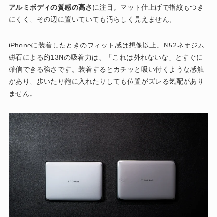
アルミボディの質感の高さ
に注目。マット仕上げで指紋もつき
にくく、その辺に置いていても汚らしく見えません。
iPhoneに装着したときのフィット感は想像以上。N52ネオジム
磁石による約13Nの吸着力は、「これは外れないな」とすぐに
確信できる強さです。装着するとカチッと吸い付くような感触
があり、歩いたり鞄に入れたりしても位置がズレる気配があり
ません。