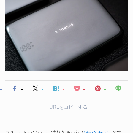
URLをコピーする
ガジェット・インテリア大好き ちから（
@insNote_C
）です。