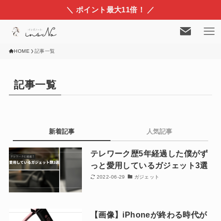
＼ ポイント最大11倍！ ／
HOME
記事一覧
記事一覧
新着記事
人気記事
テレワーク歴5年経過した僕がず
っと愛用しているガジェット3選
2022-06-29
ガジェット
【画像】iPhoneが終わる時代が