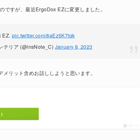
ですが、最近ErgoDox EZに変更しました。
x EZ.
pic.twitter.com/8aEz5K7tqk
リア (@insNote_C)
January 8, 2023
ト・デメリット含めお話ししようと思います。
ト
ポチップ