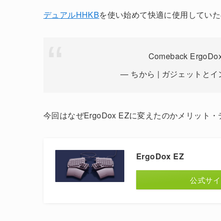
デュアルHHKB
を使い始めて快適に使用していたの
Comeback ErgoDo
— ちから | ガジェットとインテ
今回はなぜErgoDox EZに変えたのかメリッ
ErgoDox EZ
公式サイ